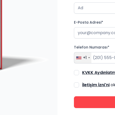
E-Posta Adresi*
Telefon Numarası*
+1
KVKK Aydınlatm
İletişim İzni'ni
ok