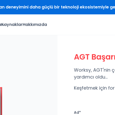
şan deneyimini daha güçlü bir teknoloji ekosistemiyle 
a
Kaynaklar
Hakkımızda
AGT Başarı
Worksy, AGT'nin ça
yardımcı oldu...
Keşfetmek için fo
Ad*